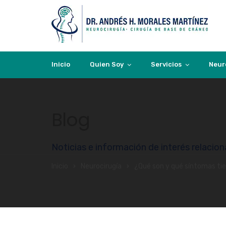
Inicio
Quien Soy
Servicios
Neur
Blog
Noticias e información de interés relacio
Inicio
Neurocirugía
¿Qué son y qué síntomas tie