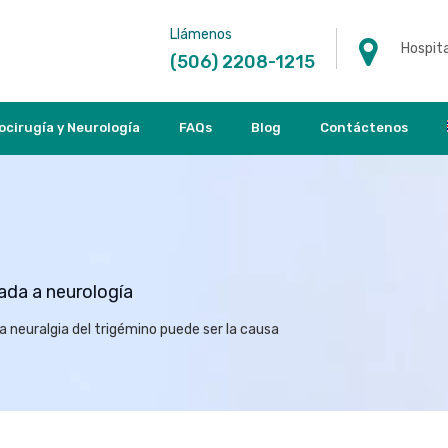
Llámenos
Hospita
(506) 2208-1215
ocirugía y Neurología
FAQs
Blog
Contáctenos
nada a neurología
La neuralgia del trigémino puede ser la causa