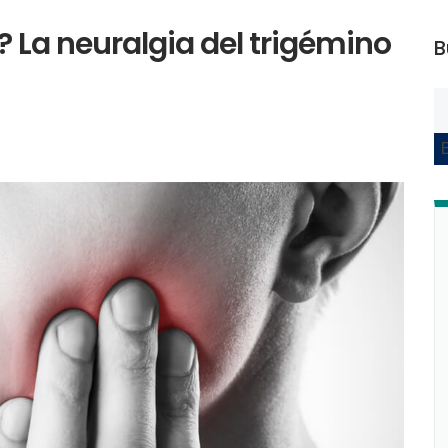
o? La neuralgia del trigémino
B