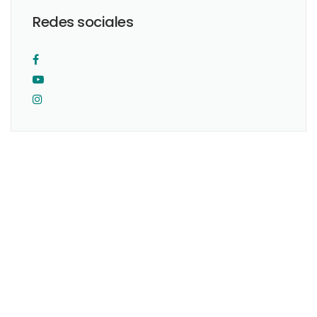
Redes sociales
Originario de la Ciudad de México. Realicé mis estudios como