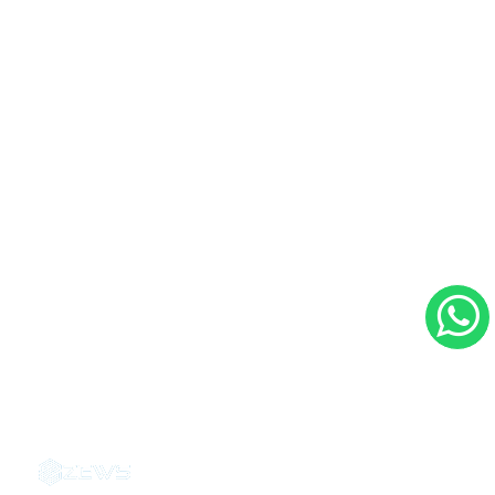
Contacto
Ubicación:
Hospital CIMA. consultorio 1215,
Torre 1, San José, Costa Rica.
Tel: (506) 2208 1215
Email: info@drandresmorales.com
Dr. Andrés H. Morales Martínez - 2026
|
Agencias de marketing digital en Costa Rica