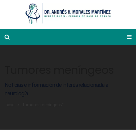
Ver agenda
Tumores meníngeos
Noticias e información de interés relacionada a
neurología
Inicio
Tumores meníngeos"