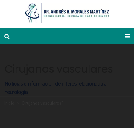
Ver agenda
Cirujanos vasculares
Noticias e información de interés relacionada a
neurología
Inicio
Cirujanos vasculares"