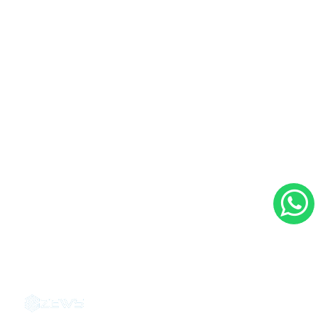
Contacto
Ubicación:
Hospital CIMA. consultorio 1215,
Torre 1, San José, Costa Rica.
Tel: (506) 2208 1215
Email: info@drandresmorales.com
Dr. Andrés H. Morales Martínez - 2026
|
Agencias de marketing digital en Costa Rica