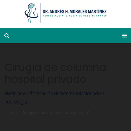
Ver agenda
Cirugía de columna
hospital privado
Noticias e información de interés relacionada a
neurología
Inicio
Cirugía de columna hospital privado"