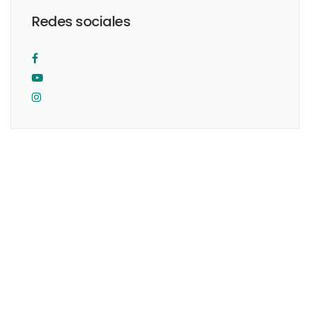
Redes sociales
Originario de la Ciudad de México. Realicé mis estudios como