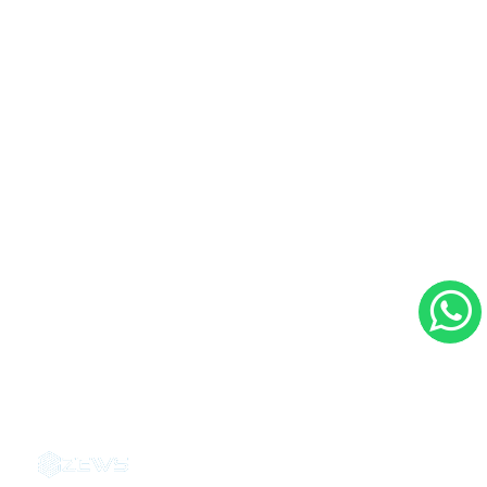
Contacto
Ubicación:
Hospital CIMA. consultorio 1215,
Torre 1, San José, Costa Rica.
Tel: (506) 2208 1215
Email: info@drandresmorales.com
Dr. Andrés H. Morales Martínez - 2026
|
Agencias de marketing digital en Costa Rica