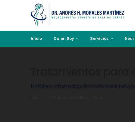
Inicio
Quien Soy
Servicios
Neur
Tratamientos para 
Noticias e información de interés relacionada a
Inicio
Tratamientos para cefaleas"