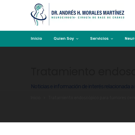
Inicio
Quien Soy
Servicios
Neur
Tratamiento endosc
Noticias e información de interés relacionada a
Inicio
Tratamiento endoscópico para tumores cere