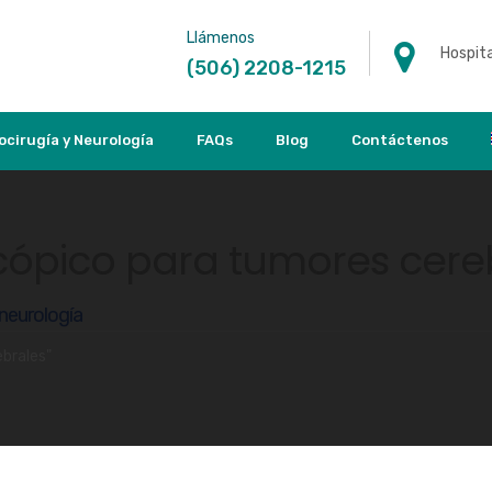
Llámenos
Hospita
(506) 2208-1215
ocirugía y Neurología
FAQs
Blog
Contáctenos
ópico para tumores cere
 neurología
brales"