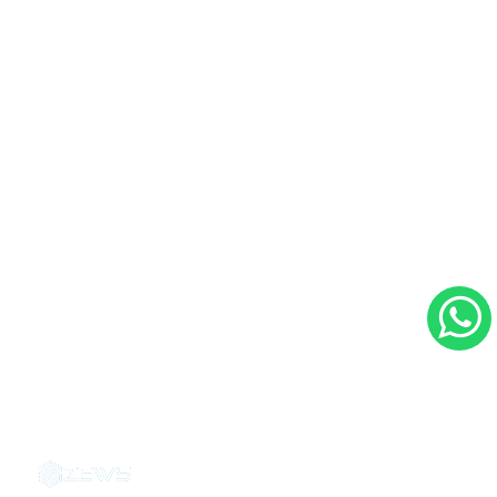
Contacto
Ubicación:
Hospital CIMA. consultorio 1215,
Torre 1, San José, Costa Rica.
Tel: (506) 2208 1215
Email: info@drandresmorales.com
Dr. Andrés H. Morales Martínez - 2026
|
Agencias de marketing digital en Costa Rica