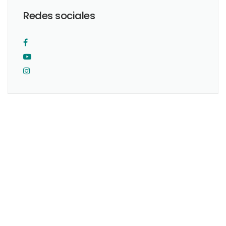
Redes sociales
Originario de la Ciudad de México. Realicé mis estudios como